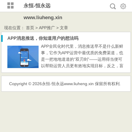
永恒-恒永远
www.liuheng.xin
现在位置：
首页
> APP推广 > 文章
APP消息推送，你知道用户的想法吗
APP全民化时代里，消息推送早不是什么新鲜
事，它作为APP运营中最优质的免费渠道，也
是一把地地道道的“双刃剑”——运用得当便可
以帮助运营人员更有效地实现目标，反之，盲
目推送也会造成用户反感甚至流失。 如今，
消息推送被越来越多的APP研发商所重视，在
Copyright © 2026
永恒-恒永远www.liuheng.xin
保留所有权利.
信息泛滥的移动互联网时代中，手机APP应用
安装得越多，小小的手机屏幕上受到的推送消
息也就越频繁，站在用户的角度上想想，这每
一条推送的消息和内容，...