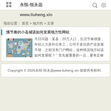
永恒-恒永远
www.liuheng.xin
现在位置：
首页
> 地方性 > 文章
慢节奏的小县城该如何发展地方性网站
今日问题：某县，20万人口，生活节奏很慢，
年轻人大多外出务工，公司不多但房产业发展
不错，之前没有门户网站，这种情况地方站该
如何发展呢？ “ 首先最重要的一点，要有足够
的执行能力 这一点的意思是，你的站点能够
产生一定量的服务本地人的并满足人们胃口的
Copyright © 2026
永恒-恒永远www.liuheng.xin
保留所有权利.
信息，这包括以下突破口。 1、房产信息 比如
楼盘开盘，可能各个楼盘一阵一阵的宣传。如
果你有这方面的人脉资源，比如拿到特价房，
你就有很好的操...