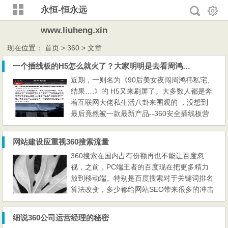
永恒-恒永远
www.liuheng.xin
现在位置：
首页
> 360 > 文章
一个插线板的H5怎么就火了？大家明明是去看周鸿祎的八卦的
近期，一则名为《90后美女夜闯周鸿祎私宅,
结果….》的 H5又来刷屏了。大多数人都是奔
着互联网大佬私生活八卦来围观的 ，没想到
最后竟然被一款最新产品--360安全插线板营
销了。据该H5执行公司透露，短短6个小时，
该H5达到36万PV、25万UV量。下面来分析下
网站建设应重视360搜索流量
该H5爆火的原因。 其实，最先以插入视频做
360搜索在国内占有份额再也不能让百度忽
H5的第一个经典案例来源于《吴亦凡入伍
视，之前，PC端王者的百度现在把更多精力
了？》这个H5基本的执行流程跟其大体相
放到移动端。特别是百度搜索对于关键词排名
似，以假新闻页载入，设置自动视频...
算法改变，多少都给网站SEO带来很多的冲击
力，外链在网站建设中所占的比重越来越小，
达到了最低谷。之前，依靠外链迅速做到首页
细说360公司运营经理的秘密
的排名已经不复存在。 这几天小编跟周围做S