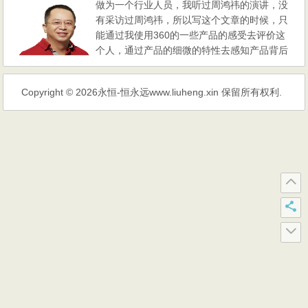
做为一个行业人员，我听过周鸿祎的演讲，没
EO的盆友们在一起交谈中，都说到外链这
有采访过周鸿祎，所以写这个文章的时候，只
点，就是外链发还是不发。但是，我们得到的
能通过我使用360的一些产品的感受去评价这
一种答案就是现在小编朋友圈...
个人，通过产品的细微的特性去感知产品背后
的人性，通过这种感受可以说周鸿祎是中国互
联网界最优秀的产品经理之一，之所以说之
Copyright © 2026
永恒-恒永远www.liuheng.xin
保留所有权利.
一，是因为还有其他的产品经理也非常优秀，
比如马化腾，张小龙等。我觉得一个优秀的产
品经理除了对用户的需求有一个准确的感知
外，还需要对实现用户...