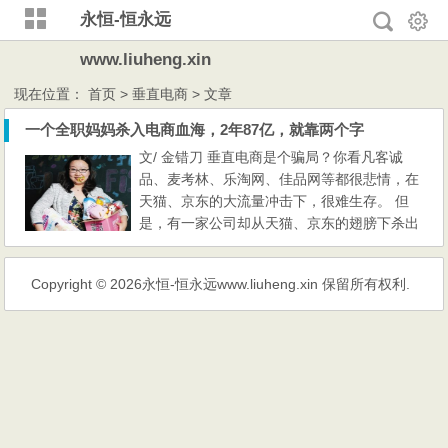
永恒-恒永远
www.liuheng.xin
现在位置：
首页
> 垂直电商 > 文章
一个全职妈妈杀入电商血海，2年87亿，就靠两个字
文/ 金错刀 垂直电商是个骗局？你看凡客诚
品、麦考林、乐淘网、佳品网等都很悲情，在
天猫、京东的大流量冲击下，很难生存。 但
是，有一家公司却从天猫、京东的翅膀下杀出
一条血路。这个叫蜜芽的公司，从淘宝小店开
始，2年内4次融资，员工从8人扩大到900
Copyright © 2026
永恒-恒永远www.liuheng.xin
保留所有权利.
人，年GMV(商品交易总额)25亿，估值近87
亿。 蜜芽创始人刘楠是典型的摩羯座，很有
死磕精神。上学时是学霸，读研期间曾在陶氏
化学做管培生，后来因怀孕做...