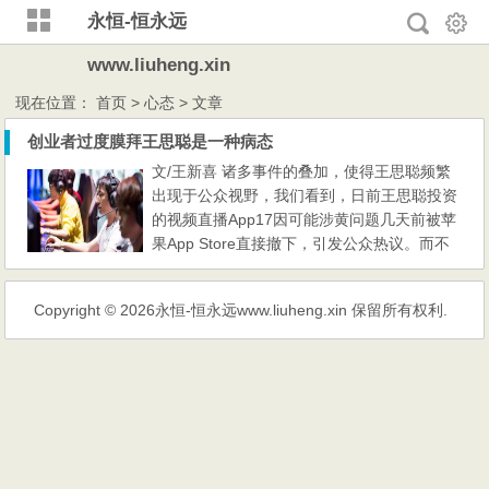
永恒-恒永远
www.liuheng.xin
现在位置：
首页
> 心态 > 文章
创业者过度膜拜王思聪是一种病态
文/王新喜 诸多事件的叠加，使得王思聪频繁
出现于公众视野，我们看到，日前王思聪投资
的视频直播App17因可能涉黄问题几天前被苹
果App Store直接撤下，引发公众热议。而不
久前，腾讯英雄联盟四周年活动上，由周杰伦
和王思聪各自担任队长的表演赛被大众津津乐
Copyright © 2026
永恒-恒永远www.liuheng.xin
保留所有权利.
道，在电竞行业，王思聪频繁大手笔使得其成
为创业者关注与膜拜的对象。比如王思聪旗下
的普思资本已入股英雄互娱，投资金额为800
0万元。日前王思聪成...