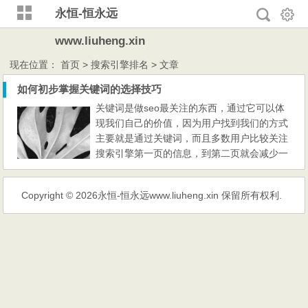
永恒-恒永远
www.liuheng.xin
现在位置：
首页
> 搜索引擎排名 > 文章
如何初步掌握关键词的选择技巧
关键词是做seo最关注的东西，通过它可以体
现我们自己的价值，因为用户找到我们的方式
主要就是通过关键词，而且多数用户比较关注
搜索引擎第一页的信息，到第二页就会减少一
半的用户，可见筛选合适的关键词的重要性，
那么应该怎么选择适合自己并且有用的关键词
Copyright © 2026
永恒-恒永远www.liuheng.xin
保留所有权利.
呢？可以通过百度推广、关键词挖掘工具、百
度下拉框、相关搜索、竞争对手、线下搜寻等
很多种方式，下面就主要说一下如何选择适合
自己的关键词。 1、...