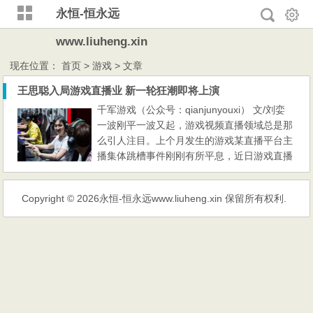
永恒-恒永远
www.liuheng.xin
现在位置：
首页
> 游戏 > 文章
王思聪入局游戏直播业 新一轮狂潮即将上演
千军游戏（公众号：qianjunyouxi） 文/刘娈
一波刚平一波又起，游戏视频直播领域总是那
么引人注目。上个月发生的游戏某直播平台主
播集体跳槽事件刚刚有所平息，近日游戏直播
领域可谓是再次成为人们舆论的焦点。一边是
为了迎接电子竞技S5世界总决赛的到来，另一
Copyright © 2026
永恒-恒永远www.liuheng.xin
保留所有权利.
边则是探讨“国民老公”王思聪进军游戏直播领
域的野心。 “国民老公”王思聪入局游戏领域
成立直播平台熊猫TV “最近思聪老公应该很忙
吧!”作为娱乐圈...