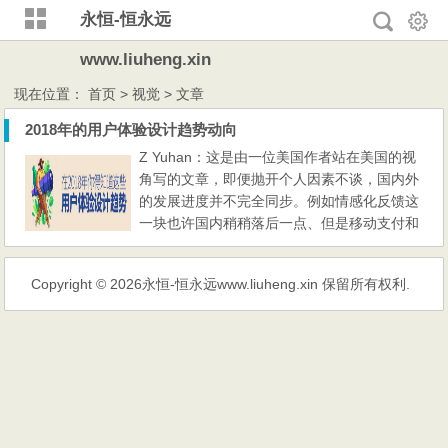
永恒-恒永远
www.liuheng.xin
现在位置：
首页
> 视觉 > 文章
2018年的用户体验设计趋势动向
Z Yuhan：这是由一位美国作者站在美国的视
角写的文章，即便抛开个人因素不谈，国内外
的发展进度并不完全同步。例如情感化反馈这
一块也许国内稍稍落后一点、但是移动支付和
AR却要快一些，有些方面即便步调差不多，
举出的例子却不一样。不过看看别人的总结也
Copyright © 2026
永恒-恒永远www.liuheng.xin
保留所有权利.
挺有意思，至少可以了解一下国际风向。 201
7 年结束，是时候向前展望，预测在接下来的
十二个月里，信息体验设计会如何。 我将在
本文概述的，除了 201...