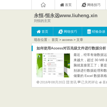
首页
网络技巧
永恒-恒永远www.liuheng.xin
刘恒的主页
首页
网络技巧
经验杂谈
现在位置：
首页
> access > 文章
如何使用Access对百兆级文件进行数据分析
最近，经常有做数据运营
来越大，超过 30 MB
脑就直接罢工了；要是遇
别谈进行数据处理和数据
储量的 Excel 数据表
如
2016年08月20日
资讯
已关闭评论
喜
何
使
用
Access