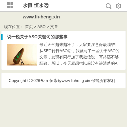
永恒-恒永远
www.liuheng.xin
现在位置：
首页
> ASO > 文章
说一说关于ASO关键词的那些事
最近天气越来越冷了，大家要注意保暖哦!自
从SEO转行ASO后，我就写了一些关于ASO的
文章，发现有同行加了我微信说，写得还不够
细致。所以，今天就想把以前没有讲清楚的A
SO关键词部分，全方位的展开来说一下，文
章可能有点长，慎入哦! 预判一些能火的关键
Copyright © 2026
永恒-恒永远www.liuheng.xin
保留所有权利.
词 SEO人会经常自己挖掘一些长尾词，一般
常用的做法是关注本行业即时出现的热点新
闻、轰动事件，然后再分析用户的搜索习惯去
尝试挖掘。这类新词往往是没...