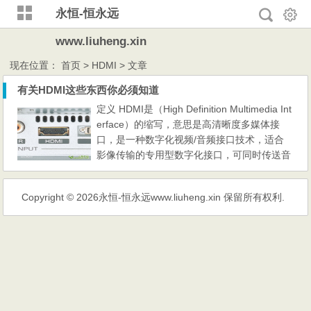
永恒-恒永远
www.liuheng.xin
现在位置：
首页
> HDMI > 文章
有关HDMI这些东西你必须知道
定义 HDMI是（High Definition Multimedia Int
erface）的缩写，意思是高清晰度多媒体接
口，是一种数字化视频/音频接口技术，适合
影像传输的专用型数字化接口，可同时传送音
频和影像信号，最高数据传输速度为48Gbps
（2.1版）。 同时无需在信号传送前进行数/模
Copyright © 2026
永恒-恒永远www.liuheng.xin
保留所有权利.
或者模/数转换。HDMI可搭配宽带数字内容保
护（HDCP），以防止具有著作权的影音内容
遭到未经授权的复制。 HDMI所具备的额外空
间可应用在日后升级的...