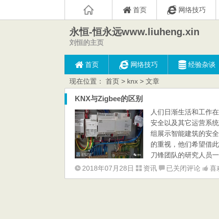
首页
网络技巧
永恒-恒永远www.liuheng.xin
刘恒的主页
首页
网络技巧
经验杂谈
现在位置：
首页
> knx > 文章
KNX与Zigbee的区别
人们日渐生活和工作在
安全以及其它运营系统
组展示智能建筑的安全
的重视，他们希望借此机
刀锋团队的研究人员一直
KNX
2018年07月28日
资讯
已关闭评论
喜
与
Zigbee
的
区