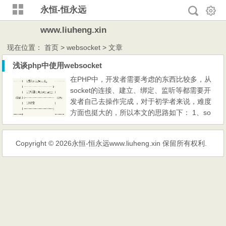
永恒-恒永远
www.liuheng.xin
现在位置：
首页
> websocket > 文章
浅谈php中使用websocket
在PHP中，开发者需要考虑的东西比较多，从
socket的连接、建立、绑定、监听等都需要开
发者自己去操作完成，对于初学者来说，难度
方面也挺大的，所以本文的思路如下： 1、so
cket协议的简介 2、介绍client与server之间的
连接原理 3、PHP中建立socket的过程讲解
Copyright © 2026
永恒-恒永远www.liuheng.xin
保留所有权利.
4、用一个聊天室作为实例详细讲解在PHP中
如何使用socket 一、socket协议的简介
WebSocket是什么，有什么优点 WebSoc
ket是一个持久化的协议...