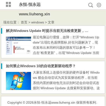
永恒-恒永远
www.liuheng.xin
现在位置：
首页
> windows > 文章
解决Windows Update 时提示当前无法检查更新，因为未运行服务
最近电脑运行缓慢，故障：打开“Windows Up
date”出现红色盾牌图标,好在问题解决了，现
在发布出来同样问题的朋友可以参考一下！
点击“检查更新”，出现“Windows Update 当前
无法检查更新，因为未运行服务。您可能需要
重新启动计算机” 查看“Windows Update”服
如何禁止Windows 10的自动更新驱动程序？
务，正常 查看“Background Intelligent Transf
大家在系统上连接任何新的硬件设备时 Windo
er Service”服务，正常 解决方法：关闭“Wind
ws 都会自动尝试为其安装驱动程序，在当前
ows Update”窗口，停掉“Windows Update”服
系统内置的驱动包无法识别时还会自动尝试连
务 重命名...
接到 Windows Update 去搜索和安装驱动。这
个特性对大多数用户来说都是一个不错的特
性，但有时我们想只用某个版本老驱动而不对
Copyright © 2026
永恒-恒永远www.liuheng.xin
保留所有权利.
进行更新时，Windows Update 自动更新驱动