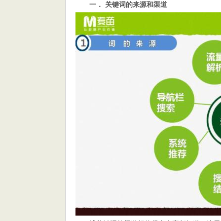
搞
一． 关键词的来源和渠道
定
关
键
词