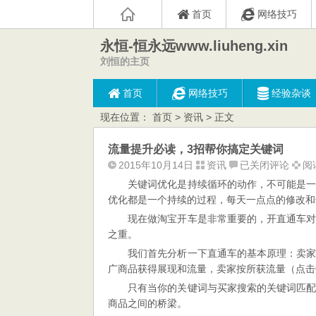
首页
网络技巧
永恒-恒永远www.liuheng.xin
刘恒的主页
首页
网络技巧
经验杂谈
现在位置：
首页
>
资讯
> 正文
流量提升必读，3招帮你搞定关键词
流
2015年10月14日
资讯
已关闭评论
阅读
量
关键词优化是持续循环的动作，不可能是
提
优化都是一个持续的过程，每天一点点的修改和
升
现在做淘宝开车是非常重要的，开直通车
必
之重。
读，
我们首先分析一下直通车的基本原理：卖
3
广商品获得展现和流量，卖家按所获流量（点击
招
只有当你的关键词与买家搜索的关键词匹
帮
商品之间的桥梁。
你