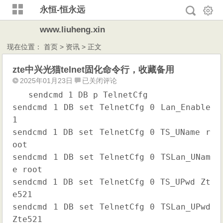
永恒-恒永远
www.liuheng.xin
现在位置：
首页
>
资讯
> 正文
zte中兴光猫telnet固化命令行，收藏备用
zte
2025年01月23日
已关闭评论
中
sendcmd 1 DB p TelnetCfg
兴
sendcmd 1 DB set TelnetCfg 0 Lan_Enable
光
1
猫
sendcmd 1 DB set TelnetCfg 0 TS_UName r
telnet
oot
固
sendcmd 1 DB set TelnetCfg 0 TSLan_UNam
化
命
e root
令
sendcmd 1 DB set TelnetCfg 0 TS_UPwd Zt
行，
e521
收
sendcmd 1 DB set TelnetCfg 0 TSLan_UPwd
藏
Zte521
备