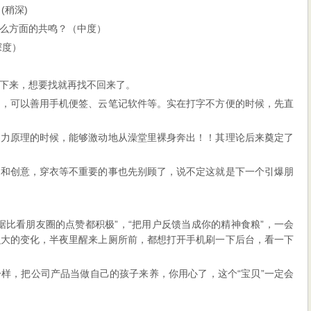
(稍深)
什么方面的共鸣？（中度）
深度）
下来，想要找就再找不回来了。
来，可以善用手机便签、云笔记软件等。实在打字不方便的时候，先直
浮力原理的时候，能够激动地从澡堂里裸身奔出！！其理论后来奠定了
感和创意，穿衣等不重要的事也先别顾了，说不定这就是下一个引爆朋
据比看朋友圈的点赞都积极”，“把用户反馈当成你的精神食粮”，一会
么大的变化，半夜里醒来上厕所前，都想打开手机刷一下后台，看一下
样，把公司产品当做自己的孩子来养，你用心了，这个“宝贝”一定会