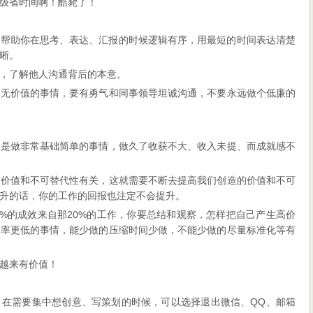
级省时间啊！酷毙了！
以帮助你在思考、表达、汇报的时候逻辑有序，用最短的时间表达清楚
晰。
，了解他人沟通背后的本意。
确无价值的事情，要有勇气和同事领导坦诚沟通，不要永远做个低廉的
都是做非常基础简单的事情，做久了收获不大、收入未提、而成就感不
的价值和不可替代性有关，这就需要不断去提高我们创造的价值和不可
升的话，你的工作的回报也注定不会提升。
80%的成效来自那20%的工作，你要总结和观察，怎样把自己产生高价
效率更低的事情，能少做的压缩时间少做，不能少做的尽量标准化等有
越来有价值！
。在需要集中想创意、写策划的时候，可以选择退出微信、QQ、邮箱