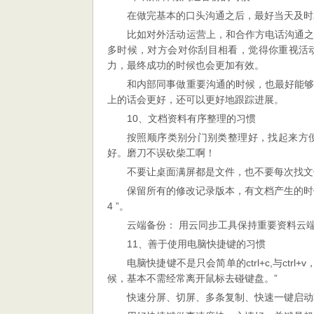
在做完基本的口头沟通之后，最好当天及时
比如对外活动运营上，和合作方电话沟通
多时候，对方会对你刮目相看，觉得你重视活
力，最终成功的时候也会更加有效。
和内部同事做重要沟通的时候，也最好能
上的话会更好，还可以更好地跟踪进展。
10、文档资料有序整理的习惯
按照顺序类别分门别类整理好，找起来方
好。磨刀不误砍柴工啊！
不要让桌面满屏都是文件，也不要每次找文
保留所有的修改记录版本，有文档产生的时候
4 ”。
云端备份： 用云同步工具保持重要资料云
11、善于使用电脑快捷键的习惯
电脑快捷键不是只会简单的ctrl+c,与ct
候，基本不需经常离开鼠标去碰键盘。”
快速分屏、切屏、多条复制、快速一键启动