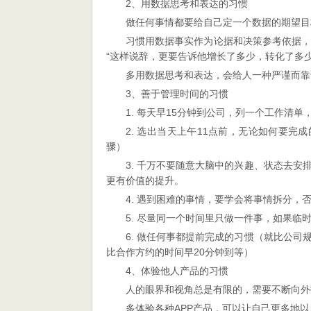
2、用数据思考和表达的习惯
做任何事情都要给自己定一个数据的期望目标
习惯用数据事实作为论据和决策参考依据，
“这样说辞，更要告诉他增长了多少，转化了多
多用数据思考和表达，会给人一种严谨而靠
3、善于管理时间的习惯
1. 每天早15分钟到公司，列一个工作清
2. 选出当天上午11点前，无论如何要完
骤）
3. 千万不要随意大脑中的兴趣、状态去
更有价值的提升。
4. 遇到困难的事情，要学会将事情拆分，
5. 尽量同一个时间里只做一件事，如果
6. 做任何事都提前完成的习惯（就比公
比合作方约的时间早20分钟到等）
4、体验他人产品的习惯
人的眼界和视角总是有限的，需要不断向外
多体验各种APP产品，可以让自己更多地