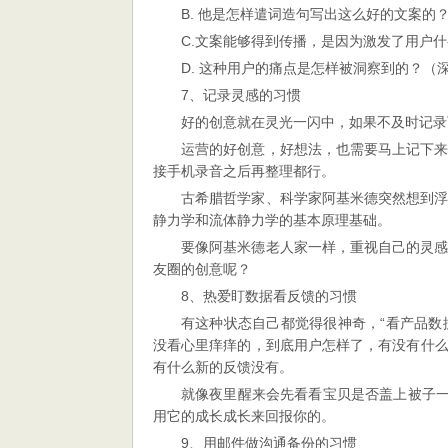
B. 他是怎样遣词造句写出这么好的文案的？
C.文案能够得到传播，是因为激发了用户
D. 这种用户的痛点是怎样被洞察到的？（
7、记录灵感的习惯
好的创意就在灵光一闪中，如果不及时记录
运营的好创意，好想法，也需要马上记下
接手机录音之后再整理都行。
古希腊哲学家、科学家阿基米德突然想到
静力学和流体静力学的基本原理基础。
要像阿基米德老人家一样，重视自己的灵
友圈的创意呢？
8、热爱盯数据看反馈的习惯
有这种状态自己都觉得很神奇，“看产品数
没看心里痒痒的，到底用户怎样了，有没有什
有什么新的反馈没有。
就像夜里醒来会先看看宝贝是否盖上被子一
用它的成长成长来回报你的。
9、用邮件做沟通备份的习惯