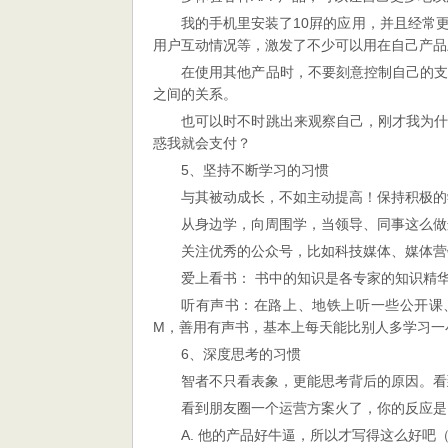
我的手机里安装了10屛的应用，并且经常
用户互动情况等，激发了不少可以用在自己产品
在使用其他产品时，不要刻意控制自己的
之间的关系。
也可以时不时跳出来观察自己，刚才我为
惑我就会支付？
5、坚持不断学习的习惯
与其被动成长，不如主动提高！保持积极的
从身边学，向周围学，当领导、同事这么做
关注优秀的公众号，比如科技媒体、媒体营
爱上看书： 书中的知识是各专家的知识精
听有声书：在路上、地铁上听一些公开课、有
M，善用有声书，基本上每天能比别人多学习一
6、深度思考的习惯
智者不只看表象，更能思考背后的原因。看
看到朋友圈一个运营方案火了，你的反应是
A. 他的产品好牛逼，所以才写得这么好吧