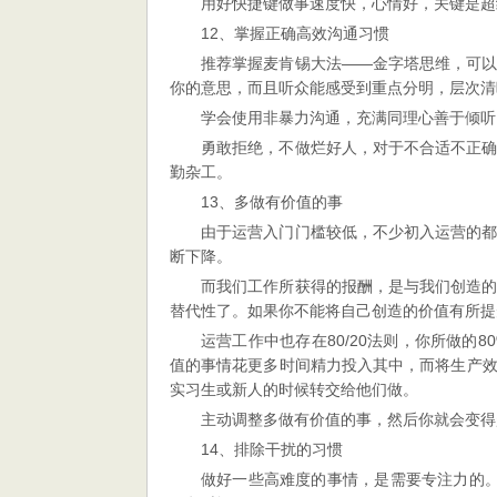
用好快捷键做事速度快，心情好，关键是超
12、掌握正确高效沟通习惯
推荐掌握麦肯锡大法——金字塔思维，可
你的意思，而且听众能感受到重点分明，层次清
学会使用非暴力沟通，充满同理心善于倾听
勇敢拒绝，不做烂好人，对于不合适不正
勤杂工。
13、多做有价值的事
由于运营入门门槛较低，不少初入运营的
断下降。
而我们工作所获得的报酬，是与我们创造
替代性了。如果你不能将自己创造的价值有所提
运营工作中也存在80/20法则，你所做的
值的事情花更多时间精力投入其中，而将生产
实习生或新人的时候转交给他们做。
主动调整多做有价值的事，然后你就会变得
14、排除干扰的习惯
做好一些高难度的事情，是需要专注力的