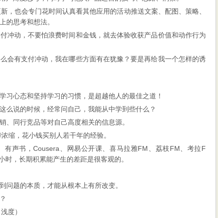
更新，也会专门花时间认真看其他应用的活动推送文案、配图、策略、
上的思考和想法。
支付冲动，不要怕浪费时间和金钱，就去体验收获产品价值和动作行为
什么会有支付冲动，我在哪些方面有在犹豫？要是再给我一个怎样的诱
学习心态和坚持学习的习惯，是超越他人的最佳之道！
这么说的时候，经常问自己，我能从中学到些什么？
销、同行竞品等对自己高度相关的信息源。
华浓缩，花小钱买别人若干年的经验。
声书，Cousera、网易公开课、喜马拉雅FM、荔枝FM、考拉F
小时，长期积累能产生的差距是很客观的。
到问题的本质，才能从根本上有所改变。
？
（浅度）