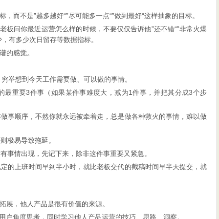
，而不是”越多越好“”尽可能多一点“”做到最好“这样抽象的目标。
老板问你最近运营怎么样的时候，不要仅仅告诉他”还不错“”非常火爆
少，有多少次日留存等数据指标。
谱的感觉。
单，穷举想到今天工作需要做、可以做的事情。
成的最重要3件事（如果某件事难度大，减为1件事，并把其分成3个步
安排做事顺序，不然你就永远被牵着走，总是做各种救火的事情，难以做
否则极易导致拖延。
临时有事情出现，先记下来，除非这件事重要又紧急。
司规定的上班时间早到半小时，就比老板交代的截稿时间早半天提交，就
拓展，他人产品是很有价值的来源。
以用户角度思考，同时学习他人产品运营的技巧、思路、洞察。