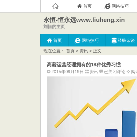
首页
网络技巧
永恒-恒永远www.liuheng.xin
刘恒的主页
首页
网络技巧
经验杂谈
现在位置：
首页
>
资讯
> 正文
高薪运营经理拥有的18种优秀习惯
高
2015年09月19日
资讯
已关闭评论
阅读
薪
运
营
经
理
拥
有
的
18