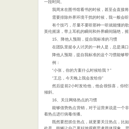
一段时间。
我周末在图书馆看书的时候，甚至会直接将
需要排除外界环境干扰的时候，我一般会听
有个技巧，尽量不要听那种一听就能懂的
英伦摇滚，带上耳机的瞬间和外界瞬间隔绝，摇
15、降他人预期，提自我标准的习惯
在团队里挺令人讨厌的一种人是，总是满口
降他人预期，提自我标准的这个习惯能够帮
例：
“小张，你的方案什么时候给我？”
“王总，今天晚上我会发给你”
然后提前2小时发给他，他会很惊喜，你
倾斜。
16、关注网络热点的习惯
能够借势热点营销，对于运营来说是一个
着热点进行病毒传播。
既然要想抓住热点，就更要关注热点，比
处是，能够让自己更好地观察思考群体现象，