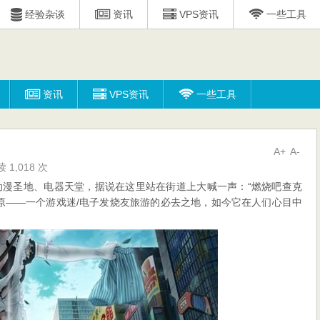
经验杂谈
资讯
VPS资讯
一些工具
资讯
VPS资讯
一些工具
A+
A-
 1,018 次
动漫圣地、电器天堂，据说在这里站在街道上大喊一声：“燃烧吧查克
叶原——一个游戏迷/电子发烧友旅游的必去之地，如今它在人们心目中