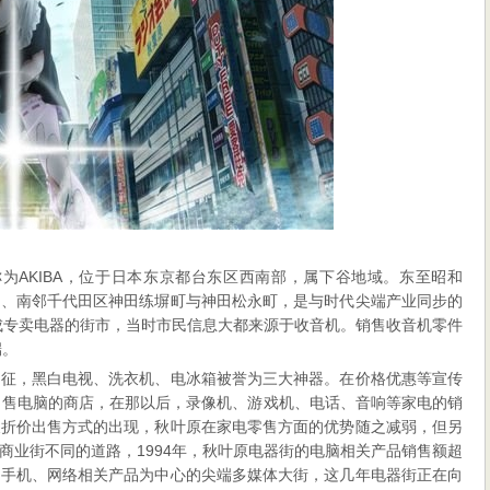
，俗称为AKIBA，位于日本东京都台东区西南部，属下谷地域。东至昭和
目、南邻千代田区神田练塀町与神田松永町，是与时代尖端产业同步的
变成专卖电器的街市，当时市民信息大都来源于收音机。销售收音机零件
端。
象征，黑白电视、洗衣机、电冰箱被誉为三大神器。在价格优惠等宣传
出售电脑的商店，在那以后，录像机、游戏机、电话、音响等家电的销
及折价出售方式的出现，秋叶原在家电零售方面的优势随之减弱，但另
商业街不同的道路，1994年，秋叶原电器街的电脑相关产品销售额超
、手机、网络相关产品为中心的尖端多媒体大街，这几年电器街正在向