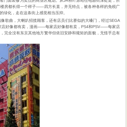
者门面装修为卖点的商业区规划。从JR秋叶原站往电器街深处走，所
，楼房都长得一个样子——四方长直，并无特点，被各种各样的免税广
的绿化，走在这条街上感觉相当压抑。
偶像歌曲，大喇叭招揽顾客，还有店员们比赛似的大嗓门，经过SEGA
店好像都有卖，漫画——每家店好像都有卖，PS4和PSV——每家店
场，完全没有东京其他地方繁华但依旧安静和规矩的面貌，无怪乎总有