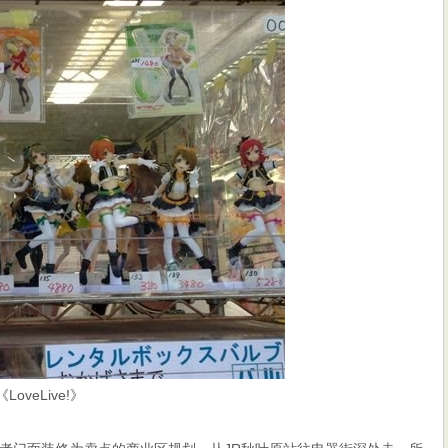
veLive!》