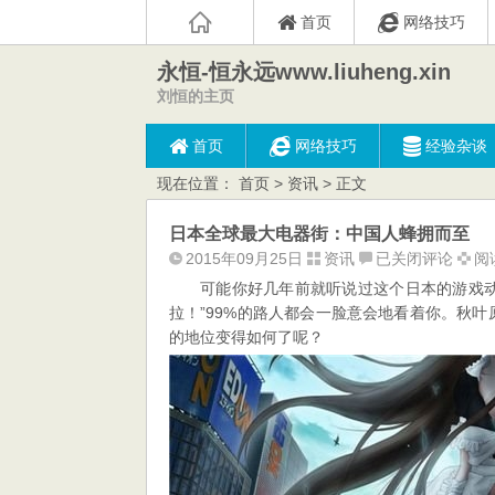
首页
网络技巧
永恒-恒永远www.liuheng.xin
刘恒的主页
首页
网络技巧
经验杂谈
现在位置：
首页
>
资讯
> 正文
日本全球最大电器街：中国人蜂拥而至
日
2015年09月25日
资讯
已关闭评论
阅读
本
可能你好几年前就听说过这个日本的游戏
全
拉！”99%的路人都会一脸意会地看着你。秋
球
的地位变得如何了呢？
最
大
电
器
街：
中