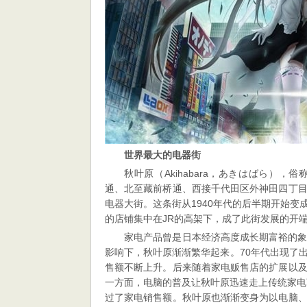
国
人
蜂
拥
而
至
世界最大的电器街
秋叶原（Akihabara，あきはばら）
通、北至藏前桥通、西接千代田区外神田四丁
电器大街。这条街从1940年代的后半期开始
的店铺集中在JR的高架下，成了此街发展的开
家电产品曾是日本经济高度成长期富裕的
影响下，秋叶原渐渐繁华起来。70年代出现了
售额不断上升。后来随着家电贩售店的扩展以
一方面，电脑的普及让秋叶原迅速走上传统家电
过了家电销售额。秋叶原也渐渐变身为以电脑