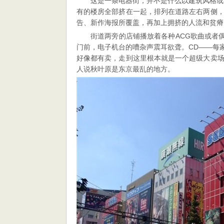
这是一条电器街，并不是什么以建筑风格或
有的楼房全部挤在一起，排列在道路左右两侧
告、新作海报所覆盖，再加上拥挤的人流和贫瘠
街道两旁的店铺播放着各种ACG歌曲或者
门前，电子机台的嘈杂声震耳欲聋。CD——每家
好像都有卖，走到这里根本就是一个超级大卖
人说秋叶原是东京最乱的地方。