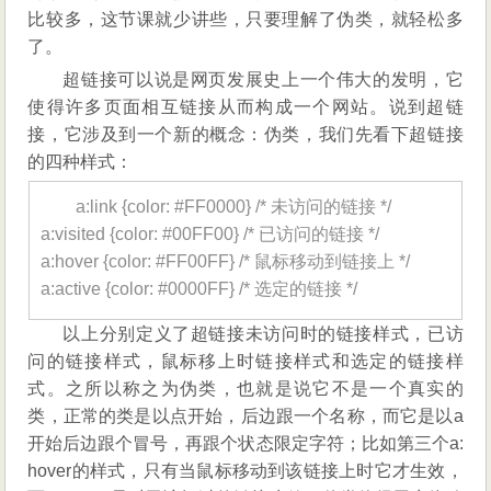
比较多，这节课就少讲些，只要理解了伪类，就轻松多
了。
超链接可以说是网页发展史上一个伟大的发明，它
使得许多页面相互链接从而构成一个网站。说到超链
接，它涉及到一个新的概念：伪类，我们先看下超链接
的四种样式：
a:link {color: #FF0000} /* 未访问的链接 */
a:visited {color: #00FF00} /* 已访问的链接 */
a:hover {color: #FF00FF} /* 鼠标移动到链接上 */
a:active {color: #0000FF} /* 选定的链接 */
以上分别定义了超链接未访问时的链接样式，已访
问的链接样式，鼠标移上时链接样式和选定的链接样
式。之所以称之为伪类，也就是说它不是一个真实的
类，正常的类是以点开始，后边跟一个名称，而它是以a
开始后边跟个冒号，再跟个状态限定字符；比如第三个a:
hover的样式，只有当鼠标移动到该链接上时它才生效，