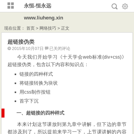
永恒-恒永远
www.liuheng.xin
现在位置：
首页
>
网络技巧
> 正文
超链接伪类
超
2015年10月07日
已关闭评论
链
今天我们开始学习《十天学会web标准(div+css)》
接
超链接伪类，包含以下内容和知识点：
伪
链接的四种样式
类
将链接转换为块状
用css制作按钮
首字下沉
一、超链接的四种样式
本来计划这节课放到第九章中讲解，但下边的章节
都涉及到了，所以提前来学习一下，上节课讲解的内容