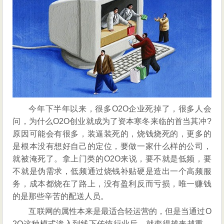
不
能
总
是
向
生
而
死
今年下半年以来，很多O2O企业死掉了，很多人会
问，为什么O2O创业就成为了资本寒冬来临的首当其冲?
原因可能会有很多，装逼装死的，烧钱烧死的，更多的
是根本没有想好自己的定位，要做一家什么样的公司，
就被淹死了。拿上门类的O2O来说，要不就是低频，要
不就是伪需求，低频通过烧钱补贴硬是造出一个高频服
务，成本都烧在了路上，没有盈利反而亏损，唯一赚钱
的是那些辛苦的配送人员。
互联网的属性本来是最适合轻运营的，但是当通过O
2O这种模式渗入到线下传统行业后，就变得越来越重，