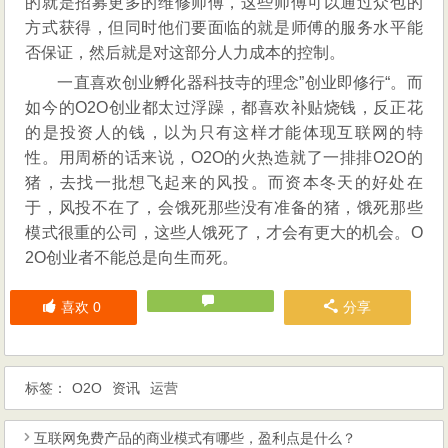
的就是招募更多的维修师傅，这些师傅可以通过众包的
方式获得，但同时他们要面临的就是师傅的服务水平能
否保证，然后就是对这部分人力成本的控制。
一直喜欢创业孵化器科技寺的理念”创业即修行“。而
如今的O2O创业都太过浮躁，都喜欢补贴烧钱，反正花
的是投资人的钱，以为只有这样才能体现互联网的特
性。用周桥的话来说，O2O的火热造就了一排排O2O的
猪，去找一批想飞起来的风投。而资本冬天的好处在
于，风投不在了，会饿死那些没有准备的猪，饿死那些
模式很重的公司，这些人饿死了，才会有更大的机会。O
2O创业者不能总是向生而死。
喜欢
0
分享
标签：
O2O
资讯
运营
互联网免费产品的商业模式有哪些，盈利点是什么？