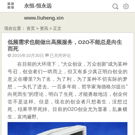
永恒-恒永远
www.liuheng.xin
现在位置：
首页
>
资讯
> 正文
低频需求也能做出高频服务，O2O不能总是向生
而死
低
2015年10月30日
已关闭评论
频
在目前的大环境下，“大众创业，万众创新”成为某种
需
号召，创业者们一哄而上，但又有多少真正明白创业的
求
意义在哪里?为了名，为了利，为了某种不切实际的梦
也
想，一头扎了进去。一百多年前，哲学家海德格尔提出”
能
向死而生“的理论，明白了生死，才能勇敢地活，创业何
做
尝不是这样。但是，现在的创业者只想着生，没想过
出
高
死，结果早早死掉。目前的O2O创业尤为显著，乱象横
频
生，哀鸿遍野。
服
务，
O2O