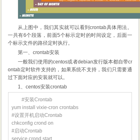
数
实
例
从上图中，我们其实就可以看到crontab具体用法。
及
常
一共有6个段落，前面5个标示定时的时间设定，后面一
用
个标示文件的路径定时执行。
技
第一、crontab安装
巧
一般我们使用的centos或者debian发行版本都自带cr
ontab定时软件支持的，如果系统不支持，我们只需要通
过下面对应的安装就可以。
1、centos安装crontab
#安装Crontab
yum install vixie-cron crontabs
#设置开机启动Crontab
chkconfig crond on
#启动Crontab
service crond start