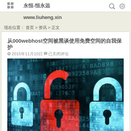
永恒-恒永远
www.liuheng.xin
现在位置：
首页
>
资讯
> 正文
从000webhost空间被黑谈使用免费空间的自我保
护
从
2015年11月10日
已关闭评论
000webhost
空
间
被
黑
谈
使
用
免
费
空
间