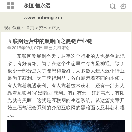
永恒-恒永远
www.liuheng.xin
现在位置：
首页
>
资讯
> 正文
互联网运营中的黑暗面之黑链产业链
互
2015年09月07日
已关闭评论
联
互联网发展到今天，从事这个行业的人也是鱼龙混
网
杂，有好有坏。为了在这个生态里生存各显神通。除了
运
极少一部分是为了理想和爱好，大多数人进入这个行业
营
是为了获利。为了获得利益，各自展示着不同的本领，
中
有人靠着机遇获利、有人靠着技术获利，还有一部分人
的
靠着互联网的"黑暗面"获利。有正有邪，好坏善恶，有阳
黑
暗
光就有黑暗，这就是互联网的生态系统。从这篇文章开
面
始三石笔记会系列的介绍互联网的黑暗面以及其获利模
之
式。
黑
链
产