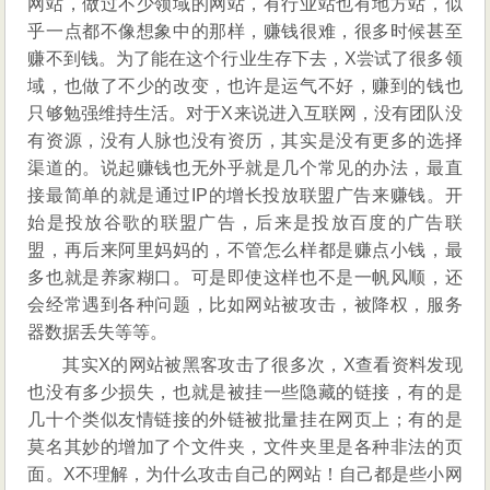
网站，做过不少领域的网站，有行业站也有地方站，似
乎一点都不像想象中的那样，赚钱很难，很多时候甚至
赚不到钱。为了能在这个行业生存下去，X尝试了很多领
域，也做了不少的改变，也许是运气不好，赚到的钱也
只够勉强维持生活。对于X来说进入互联网，没有团队没
有资源，没有人脉也没有资历，其实是没有更多的选择
渠道的。说起赚钱也无外乎就是几个常见的办法，最直
接最简单的就是通过IP的增长投放联盟广告来赚钱。开
始是投放谷歌的联盟广告，后来是投放百度的广告联
盟，再后来阿里妈妈的，不管怎么样都是赚点小钱，最
多也就是养家糊口。可是即使这样也不是一帆风顺，还
会经常遇到各种问题，比如网站被攻击，被降权，服务
器数据丢失等等。
其实X的网站被黑客攻击了很多次，X查看资料发现
也没有多少损失，也就是被挂一些隐藏的链接，有的是
几十个类似友情链接的外链被批量挂在网页上；有的是
莫名其妙的增加了个文件夹，文件夹里是各种非法的页
面。X不理解，为什么攻击自己的网站！自己都是些小网