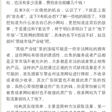
站，也没有多少流量，费劲攻击能赚几个钱！
后来X在一次偶然的机会，认识了Y，Y就是上面
的"攻击者"。这下X有机会想Y了解一些他的困惑了。X很
想知道为什么攻击自己的小网站，更想知道这背后的故
事，于是通过和Y套近乎，终于明白弄明白了这个"地下
市场"--"互联网的黑暗面"，具体的名字X也说不好，姑且
就叫"黑链市场产业链"吧。
"黑链产业链"里的顶端可能是一些非法网站的拥有
者，这些网站有很强的诱惑性，出售的服务或者产品都
是正常市场不被允许的，大多都是非法的或者禁止销售
的产品。这样的产品想通过正规的方式获得流量是不大
可能的，首先搜索引擎会对这类网站进行降权，不收录
或者很少收录。其次广告联盟也不敢接此类广告的投
放，虽然心里很想赚这些广告主的钱，但是害怕被公司
被查或者网站被封也不敢接此类广告，很多网站为了获
取流量就转入了地下。
结构其实很简单，主要是两种方法获取流量，第一