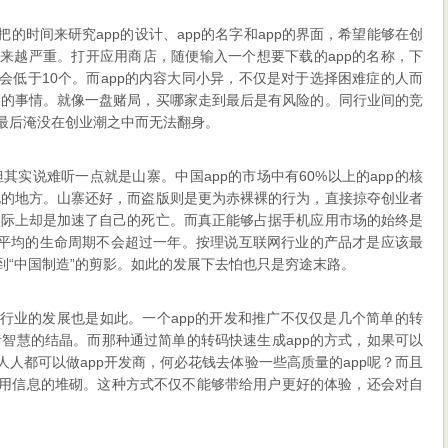
把的时间来研究app的设计、app的名字和app的界面，希望能够在创
越来越严重。打开应用商店，随便输入一个想要下载的app的名称，下
会低于10个。而app的内容大同小异，不仅是对于选择困难症的人而
疼的事情。就像一盘赌局，买哪家走到最后是有风险的。同行业间的竞
样最后淹没在创业潮之中而无法翻身。
实说难听一点就是山寨。中国app的市场中有60%以上的app的核
化的地方。山寨还好，而盗版则是更为赤裸裸的行为，直接掠夺创业者
实际上却是加速了自己的死亡。而真正能够占据手机应用市场的始终是
p，平均的生命周期不会超过一年。按理说互联网行业的产品才是应该最
到“中国制造”的剪影。如此的发展下去怕也只是穷途末路。
p行业的发展也是如此。一个app的开发和推广不仅仅是几个简单的转
智慧的结晶。而那种通过简单的转码快速生成app的方式，如果可以
人人都可以做app开发商，何必花钱去体验一些高质量的app呢？而且
没用信息的堆砌。这种方式不仅不能够带给用户更好的体验，还会对自