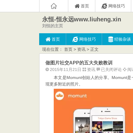
首页
网络技巧
永恒-恒永远www.liuheng.xin
刘恒的主页
首页
网络技巧
经验杂谈
现在位置：
首页
>
资讯
> 正文
做图片社交APP的五大失败教训
做
2015年11月21日
资讯
已关闭评论
阅读
图
本文是Momunt创始人的分享。Momu
片
现更多附近的照片。
社
交
APP
的
五
大
失