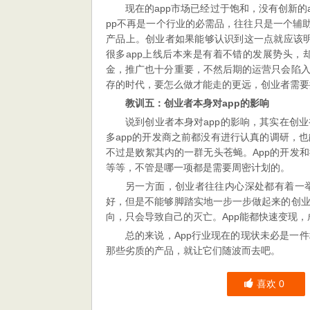
现在的app市场已经过于饱和，没有创新的
pp不再是一个行业的必需品，往往只是一个辅
产品上。创业者如果能够认识到这一点就应该明
很多app上线后本来是有着不错的发展势头
金，推广也十分重要，不然后期的运营只会陷
存的时代，要怎么做才能走的更远，创业者需要
教训五：创业者本身对app的影响
说到创业者本身对app的影响，其实在创
多app的开发商之前都没有进行认真的调研，
不过是败絮其内的一群无头苍蝇。App的开发
等等，不管是哪一项都是需要周密计划的。
另一方面，创业者往往内心深处都有着一
好，但是不能够脚踏实地一步一步做起来的创
向，只会导致自己的灭亡。App能都快速变现
总的来说，App行业现在的现状未必是一
那些劣质的产品，就让它们随波而去吧。
喜欢
0