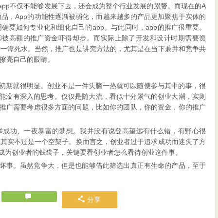
app不仅不能够发展下去，还会成为整个行业发展的累赘。而现在的A
助品，App的功能性逐渐被弱化，而越来越多的产品更加聚焦于实体的
确要如何专业化和细化自己的app。与此同时，app的推广很重要。
，却被高额的推广资金吓得却步。而实际上除了开发和设计时期需要资
入一潭死水。当然，推广也是讲究方法的，尤其是在当下兼并和竞争共
擦亮自己的眼睛。
业初期就很明显。创业不是一件头脑一热就可以随便参与其中的事，很
也能没有深入的思考。仅仅是随大流，看似十分景气的创业大潮，实则
和推广需要考虑很多方面的问题，比如你的团队，你的资金，你的推广
举成功、一夜暴富的梦想。我并没有说登高望远有什么错，有野心很
业其实不过是一个空架子。换而言之，创业者过于追求成功而迷失了方
，成为创业者的钱袋子，关键要看创业者怎么看待创业这件事。
件坏事。虽然竞争大，但是也能够借此筛选出真正有生命的产品，至于
分享