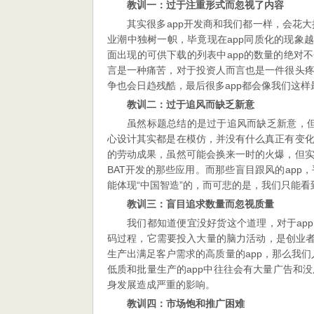
教训一：过于注重形式而忽视了内容
其实很多app开发商和我们都一样，会花大
业潮中独树一帜，毕竟现在app同质化的现象
面出现的可供下载的列表中app的数量的绝对不
言是一种痛苦，对于投资人而言也是一件很头
争也会日趋残酷，最后很多app都会像我们这
教训二：过于追风而缺乏新意
虽然标题总结的是过于追风而缺乏新意，但其
心设计其实都是在模仿，并没有什么真正有变
的劳动成果，虽然可能会换来一时的火爆，但
BAT开发的那些应用。而那些盲目跟风的ap
能体现“中国智造”的，而可悲的是，我们只能看
教训三：盲目追求数量而忽视质量
我们都知道便宜没好货这个道理，对于ap
码过程，它需要投入大量的脑力活动，是创业者
生产出满足客户需求的高质量的app，那么我们
低质和批量生产的app中往往会有大量广告和
身发展造成严重的影响。
教训四：市场饱和推广困难