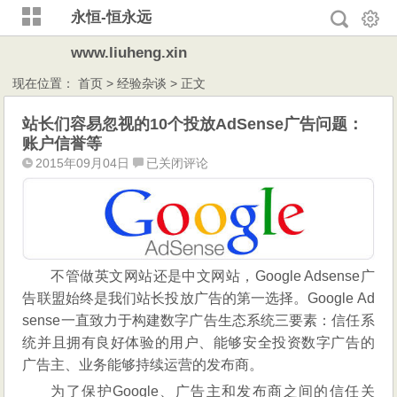
永恒-恒永远
www.liuheng.xin
现在位置：
首页
>
经验杂谈
> 正文
站长们容易忽视的10个投放AdSense广告问题：
账户信誉等
站
2015年09月04日
已关闭评论
长
们
容
易
忽
不管做英文网站还是中文网站，Google Adsense广
视
告联盟始终是我们站长投放广告的第一选择。Google Ad
的
10
sense一直致力于构建数字广告生态系统三要素：信任系
个
统并且拥有良好体验的用户、能够安全投资数字广告的
投
广告主、业务能够持续运营的发布商。
放
为了保护Google、广告主和发布商之间的信任关
AdSense