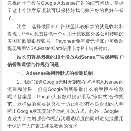
忽视的十个投放Google Adsense广告的细节问题，掌握
了这十个注意事项就可以保持好我们账户好的良好信誉
了。
注意：选择做国外广告联盟比较麻烦的就是收款和
提现，P卡可免费提供一个可用于接收国外各公司转账的
美国和欧洲银行账号：Payoneer免年费无卡账户可收款
提现和用VISA,MasterCard信用卡给P卡转账付款。
站长们容易忽视的10个投放AdSense广告保持账户
信誉和遵循合作规范问题
一、Adsense采用静默式的检测机制
1、我们知道Google无时无刻都在监控着Adsense的
流量和效果，但是Google到底采取什么的手段在检测
呢？答案是：Google大多数时候都采取“静默式”合作规
范。这样做的重要意义在于防止那些有不良企图的人判
断出Google发现无效活动的具体方式。此外，Google一
直致力于在增强合作规范沟通透明度的同时避免泄露用
于保护广大广告主和发布商的技术。