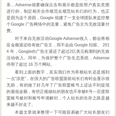
系，Adsense就要确保点击和展示都是按用户真实意图
广
进行的，制定相关合作规范去规范站长们的行为，也正
告
问
是因为这个原因，Google 组建了一支全球团队来监控整
题：
个Google 广告网络中的流量，避免广告主为无效流量付
账
费。
户
对于来自无效活动Google Adsense收入，都会将相
信
应金额退还给有效广告主，而不会由 Google 扣留。 201
誉
等
4 年，Google向广告主退还了超过2亿美元检测到的无效
活动收入。同年，为保护整个广告生态系统，Adsense
停用了超过 16 万个网站。
看到上面的数字，其实我们作为草根站长还是感到
一点“凉意”，在强大的广告联盟面前站长们有时会显示很
无助，有的做了好几年了广告联盟账号上还达不到提现
的最低金额，有些正规做站的朋友也不幸被K号—百度联
盟账号被封和账号申请解封，个人站长的生存之路是越
来越不好走了。
本篇文章就来整理一下可能容易被广大站长朋友们