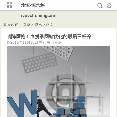
永恒-恒永远
www.liuheng.xin
现在位置：
首页
>
资讯
> 正文
临阵磨枪！血拼季网站优化的最后三板斧
临
2015年11月30日
已关闭评论
阵
磨
枪！
血
拼
季
网
站
优
化
的
最
后