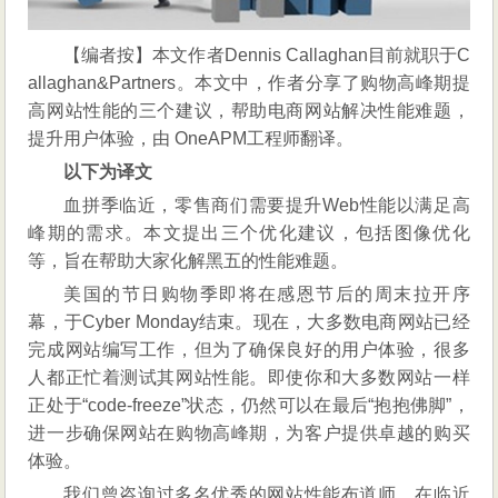
三
板
【编者按】本文作者Dennis Callaghan目前就职于C
斧
allaghan&Partners。本文中，作者分享了购物高峰期提
高网站性能的三个建议，帮助电商网站解决性能难题，
提升用户体验，由 OneAPM工程师翻译。
以下为译文
血拼季临近，零售商们需要提升Web性能以满足高
峰期的需求。本文提出三个优化建议，包括图像优化
等，旨在帮助大家化解黑五的性能难题。
美国的节日购物季即将在感恩节后的周末拉开序
幕，于Cyber Monday结束。现在，大多数电商网站已经
完成网站编写工作，但为了确保良好的用户体验，很多
人都正忙着测试其网站性能。即使你和大多数网站一样
正处于“code-freeze”状态，仍然可以在最后“抱抱佛脚”，
进一步确保网站在购物高峰期，为客户提供卓越的购买
体验。
我们曾咨询过多名优秀的网站性能布道师，在临近