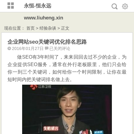
永恒-恒永远
www.liuheng.xin
现在位置：
首页
>
经验杂谈
> 正文
企业网站seo关键词优化排名思路
企
2016年01月27日
已关闭评论
业
做SEO有3年时间了，来来回回去过不少的企业，为
网
企业提供SEO服务，通常在外行老板眼里，他们只会给
站
你一到三个关键词，如何给你一个时间限制，让你在最
seo
短时间内把关键词排名做上去。
关
键
词
优
化
排
名
思
路