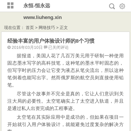
永恒-恒永远
www.liuheng.xin
现在位置：
首页
>
网络技巧
> 正文
经验丰富的用户体验设计师的8个习惯
经
2016年03月10日
已关闭评论
验
据报道，美国人花了几百万美元用于研制一种使用
丰
固态墨水写字的高科技笔，这种笔的墨水平时固态的，
富
但写字时的压力会让它变为液态从笔尖流出，所以这种
的
笔倒着也能写出字。然而俄罗斯的航空员则直接使用铅
用
笔。
户
体
尽管这个故事并不完全是真的，它让人们意识到关
验
注大局的必要性。太空笔确实上了太空进入轨道，并且
设
是通过私人出资完成的工程事迹。
计
太空笔在其实际应用中是成功的，但如果在项目一
师
开始就引入用户体验设计，就能避免过度复杂的解决方
的
8