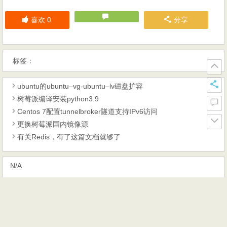
喜欢
0
分享
标签：
ubuntu的ubuntu–vg-ubuntu–lv磁盘扩容
树莓派编译安装python3.9
Centos 7配置tunnelbroker隧道支持IPv6访问
更换树莓派国内镜像源
有关Redis，有了这篇文档就够了
N/A
【上篇】
解析利用BitTorrent发起DDoS放大攻击的原理
【下篇】
王思聪成立熊猫TV进军游戏直播