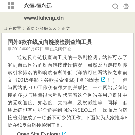
永恒-恒永远
www.liuheng.xin
现在位置：
首页
>
经验杂谈
> 正文
国外8款在线反向链接检测查询工具
国
2015年09月07日
已关闭评论
外
通过反向链接查询工具的一系列检测，站长可以了
8
解到自己网站的反向链接建设情况。虽然反向链接对搜
款
索引擎排名的影响度有所降低（详情可查看站长之家前
在
文《
2015年影响谷歌搜索引擎排名的因素
》），但
线
与网站的SEO工作仍有很大的关联性，一个网站反向链
反
接的多少与质量很大程度代表着这个网站在用户群体中
向
链
的受欢迎度、知名度、支持率、及权威性等。同样，低
接
质反链也有可能会危害到网站的SEO工作，因而反向链
检
接检测便成了一项必不可少的工作。下面就为大家推荐8
测
款在线反向链接检测工具。
查
Open Site Explorer
询