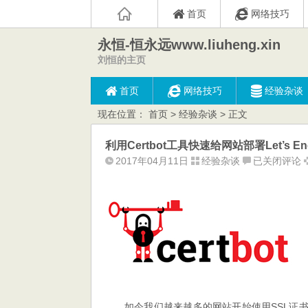
首页
网络技巧
永恒-恒永远www.liuheng.xin
刘恒的主页
首页
网络技巧
经验杂谈
现在位置：
首页
>
经验杂谈
> 正文
利用Certbot工具快速给网站部署Let’s En
利
2017年04月11日
经验杂谈
已关闭评论
用
Certbot
工
具
快
速
给
网
站
如今我们越来越多的网站开始使用
SSL证