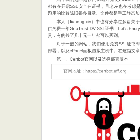
部
都有在开启SSL安全在证书，且老左也在考虑
署
题用的比较陈旧很多目录、文件都是手工静态加
Let’s
本人（liuheng.xin）中也有分享过
Encrypt
供免费一年GeoTrust DV SSL证书、Let'
免
贵，有的甚至几十元一年都可以买到。
费
SSL
对于一般的网站，我们使用免费SSL证书即可，
证
部署，以及cPanel面板虚拟主机中。在这篇文
书
第一、Certbot官网以及选择部署版本
官网地址：https://certbot.eff.org