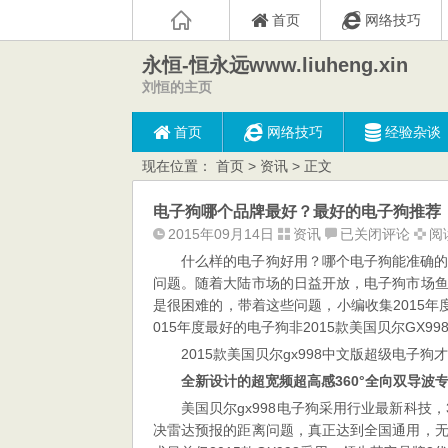
首页
网络技巧
永恒-恒永远www.liuheng.xin
刘恒的主页
首页
网络技巧
经验杂谈
现在位置：
首页
>
资讯
> 正文
电子狗哪个品牌最好？最好的电子狗推荐
电
2015年09月14日
资讯
已关闭评论
阅读
子
什么样的电子狗好用？哪个电子狗能准确
狗
问题。随着大陆市场的日益开放，电子狗市场
哪
是很困难的，带着这些问题，小编收集2015
个
015年度最好的电子狗非2015款美国贝尔GX9
品
2015款美国贝尔gx998中文版超级电子
牌
全新设计的超宽频超高感360
°全向双导波
最
美国贝尔gx998电子狗采用行业最新科技
好？
决雷达预报的距离问题，真正达到全国通用，
最