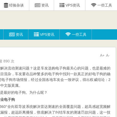
经验杂谈
资讯
VPS资讯
一些工具
资讯
VPS资讯
一些工具
A+
A-
 890 次
的解决流动测速问题？这是车友选购电子狗最关心的问题，也是最难的
鱼目混杂，车友要在品种繁多的电子狗中找到一款真正的好电子狗的确
年度电子狗市场情报，经过全国各地车友会一致评议，得出权威结论：2
98中文版莫属。
狗才是最好的电子狗。为什么呢？
专业电子狗
，360°全向双导波系统解决雷达测速的全面覆盖问题，超高感超宽频解
无漏报，超远距离播报，彻底解决了纠结车友的测速罚款问题，这一技