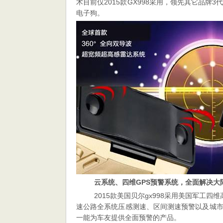
术目前仅2015款GX998采用，领先其它品牌
好
电子狗。
的
电
子
狗
推
荐
云系统、四维GPS
预警系统，全面解决大
2015款美国贝尔gx998采用美国军工
速公路全系统压感测速、区间测速预警以及城
一能为车友提供全面预警的产品。