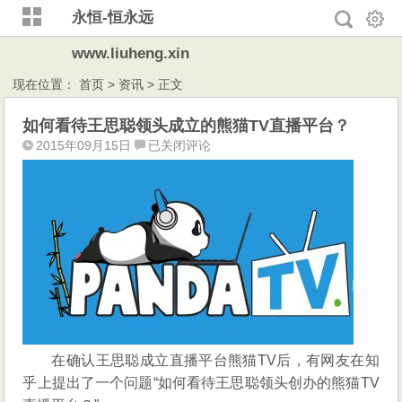
永恒-恒永远
www.liuheng.xin
现在位置：
首页
>
资讯
> 正文
如何看待王思聪领头成立的熊猫TV直播平台？
如
2015年09月15日
已关闭评论
何
看
待
王
思
聪
领
头
成
立
在确认王思聪成立直播平台熊猫TV后，有网友在知
的
熊
乎上提出了一个问题“如何看待王思聪领头创办的熊猫TV
猫