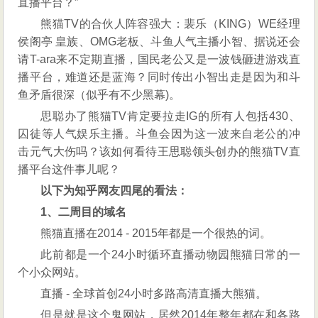
直播平台？”
TV
熊猫TV的合伙人阵容强大：裴乐（KING）WE经理
直
侯阁亭 皇族、OMG老板、斗鱼人气主播小智、据说还会
播
请T-ara来不定期直播，国民老公又是一波钱砸进游戏直
平
播平台，难道还是蓝海？同时传出小智出走是因为和斗
台？
鱼矛盾很深（似乎有不少黑幕)。
思聪办了熊猫TV肯定要拉走IG的所有人包括430、
囚徒等人气娱乐主播。斗鱼会因为这一波来自老公的冲
击元气大伤吗？该如何看待王思聪领头创办的熊猫TV直
播平台这件事儿呢？
以下为知乎网友四尾的看法：
1、二周目的域名
熊猫直播在2014 - 2015年都是一个很热的词。
此前都是一个24小时循环直播动物园熊猫日常的一
个小众网站。
直播 - 全球首创24小时多路高清直播大熊猫。
但是就是这个鬼网站，居然2014年整年都在和各路