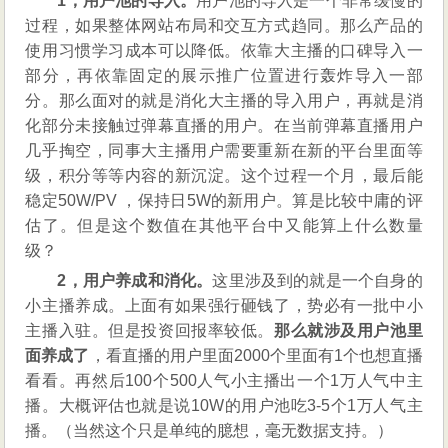
1，用户池的导入。
用户池的导入是一个非常缓慢的
过程，如果整体网站布局和交互方式趋同。那么产品的
使用习惯学习成本可以降低。依靠大主播的口碑导入一
部分，再依靠固定的展示推广位置进行轰炸导入一部
分。那么面对的就是消化大主播的导入用户，再就是消
化部分未接触过弹幕直播的用户。在当前弹幕直播用户
几乎掏空，同事大主播用户需要重新在新的平台里面等
级，积分等等内容的新沉淀。这个过程一个月，最后能
稳定50W/PV ，保持日5W的新用户。算是比较中庸的评
估了。但是这个数值在其他平台中又能算上什么数量
级？
2，用户养成和消化。
这里涉及到的就是一个自身的
小主播养成。上面有如果强行砸钱了，势必有一批中小
主播入驻。但是投资回报率较低。
那么就涉及用户池里
面养成了
，看直播的用户里面2000个里面有1个也想直播
看看。再然后100个500人气小主播出一个1万人气中主
播。大概评估也就是说10W的用户池吃3-5个1万人气主
播。（当然这个只是单纯的臆想，毫无数据支持。）