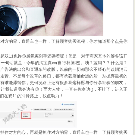
住对方的胃，直通车也一样，了解顾客购买流程，你才知道那个点是你
说起双11也许你感觉离剁手还远着呢！但是，对于商家基本的筹备该开
一句话就是：今年的淘宝真xx(自行补脑吧)。咦？蓝翔？？什么鬼？
新广告法的出台和直通车的改版，以前的一切都那么不经心的该烟消云
么走肾。不是每个改革的路口，都有承载店铺命运的船，别抛弃最初的
没有谁能滞留你，更何况路上还有很多我这样愿与你分享经验的朋友，
让我知道我身边有你！而大人物，一直在你身边()，不扯了，进入正
们在双11的冲锋路上，找点动力！
是抓住对方的心，再就是抓住对方的胃，直通车也一样，了解顾客购买