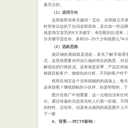
最关注的。
（1）选词方向
这里推荐你将关键词丶定向，全部独立开来
时所有沾边的下拉词全部添加，其次加一些品
就是淘宝首页的8大关键字，有匹配的拉进来
分关键字适合你。多则10--20个少则就那么?
（2）选款思路
做店铺的基础就是选款，首先了解市场需
式，这里就需要你对自己做的类目的熟悉，对
解现在的行情状况。还有就是应季，产品定价
根据目标客户，做细化的分析，不同的客户对于
然而在淘宝这个没有硝烟的的战场上，每
必杀技呢？继续跟帖的小伙伴，你是明智的，下
图片在推广中很重要，这一点相信没有任
位。通过传递的信息首先给人们第一好感。不
的特性、活动等。但是有点相同的就是图片上
下一眼
A、背景----对CTR影响：