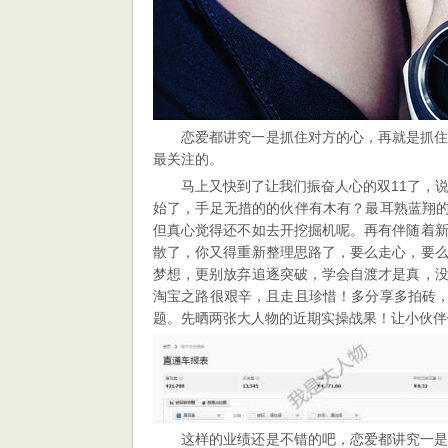
点
击
率，
玩
转
新
恋爱都讲究一是抓住对方的心，再就是抓
版
最关注的。
直
通
马上又快到了让我们振奋人心的双11了，
车
始了，手足无措的的伙伴有木有？最耳熟蓝翔的
但真心觉得还不如去开挖掘机呢。再有伴随着
散了，你又得重新整理思路了，要么走心，要
梦想，更别放弃追逐突破，学会自渡才是真，
淘宝之路很艰辛，且走且珍惜！多分享多拍砖，
题。先晒两张大人物的近期实操战果！让小伙伴
这样的业绩还是不错的吧，恋爱都讲究一