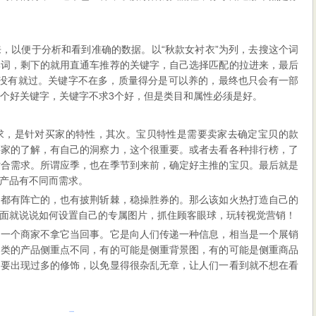
，以便于分析和看到准确的数据。以“秋款女衬衣”为列，去搜这个词
牌词，剩下的就用直通车推荐的关键字，自己选择匹配的拉进来，最后
，没有就过。关键字不在多，质量得分是可以养的，最终也只会有一部
4-5个好关键字，关键字不求3个好，但是类目和属性必须是好。
求，是针对买家的特性，其次。宝贝特性是需要卖家去确定宝贝的款
买家的了解，有自己的洞察力，这个很重要。或者去看各种排行榜，了
贴合需求。所谓应季，也在季节到来前，确定好主推的宝贝。最后就是
产品有不同而需求。
天都有阵亡的，也有披荆斩棘，稳操胜券的。那么该如火热打造自己的
面就说说如何设置自己的专属图片，抓住顾客眼球，玩转视觉营销！
何一个商家不拿它当回事。它是向人们传递一种信息，相当是一个展销
同类的产品侧重点不同，有的可能是侧重背景图，有的可能是侧重商品
不要出现过多的修饰，以免显得很杂乱无章，让人们一看到就不想在看