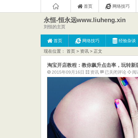
首页
网络技巧
永恒-恒永远www.liuheng.xin
刘恒的主页
首页
网络技巧
经验杂谈
现在位置：
首页
>
资讯
> 正文
淘宝开店教程：教你飙升点击率，玩转新
淘
2015年09月16日
资讯
已关闭评论
阅读
宝
开
店
教
程：
教
你
飙
升