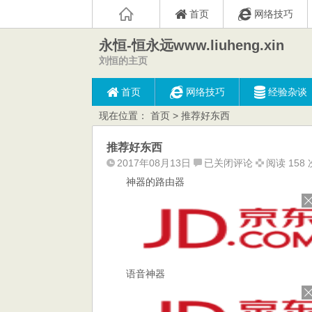
首页
网络技巧
永恒-恒永远www.liuheng.xin
刘恒的主页
首页
网络技巧
经验杂谈
现在位置：
首页
> 推荐好东西
推荐好东西
推
2017年08月13日
已关闭评论
阅读 158 
荐
神器的路由器
好
东
西
语音神器