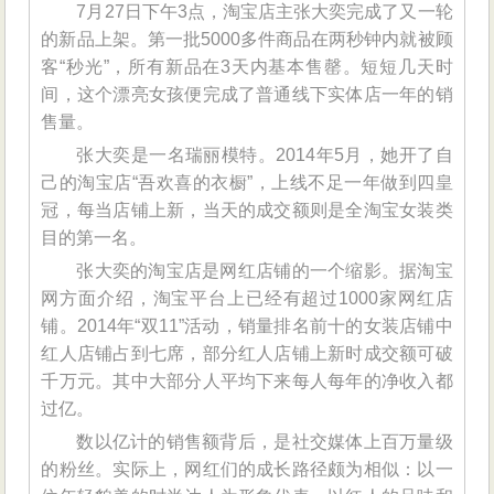
7月27日下午3点，淘宝店主张大奕完成了又一轮
亿
的新品上架。第一批5000多件商品在两秒钟内就被顾
的？
客“秒光”，所有新品在3天内基本售罄。短短几天时
间，这个漂亮女孩便完成了普通线下实体店一年的销
售量。
张大奕是一名瑞丽模特。2014年5月，她开了自
己的淘宝店“吾欢喜的衣橱”，上线不足一年做到四皇
冠，每当店铺上新，当天的成交额则是全淘宝女装类
目的第一名。
张大奕的淘宝店是网红店铺的一个缩影。据淘宝
网方面介绍，淘宝平台上已经有超过1000家网红店
铺。2014年“双11”活动，销量排名前十的女装店铺中
红人店铺占到七席，部分红人店铺上新时成交额可破
千万元。其中大部分人平均下来每人每年的净收入都
过亿。
数以亿计的销售额背后，是社交媒体上百万量级
的粉丝。实际上，网红们的成长路径颇为相似：以一