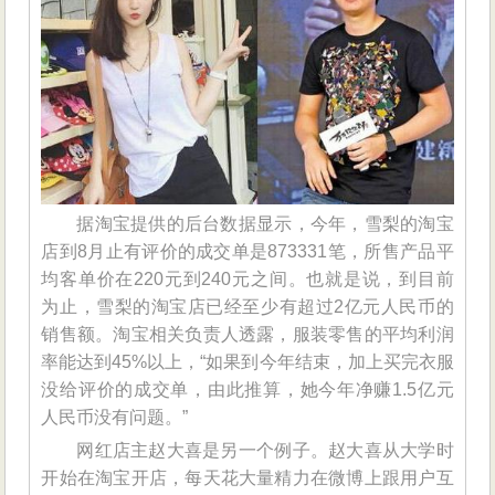
据淘宝提供的后台数据显示，今年，雪梨的淘宝
店到8月止有评价的成交单是873331笔，所售产品平
均客单价在220元到240元之间。也就是说，到目前
为止，雪梨的淘宝店已经至少有超过2亿元人民币的
销售额。淘宝相关负责人透露，服装零售的平均利润
率能达到45%以上，“如果到今年结束，加上买完衣服
没给评价的成交单，由此推算，她今年净赚1.5亿元
人民币没有问题。”
网红店主赵大喜是另一个例子。赵大喜从大学时
开始在淘宝开店，每天花大量精力在微博上跟用户互