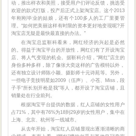
动，推出样衣和美照，接受用户们评论反馈，挑选受
欢迎的款式打版，投产后正式上架淘宝店。这个2013
年刚刚毕业的姑娘，还有个100多人的工厂里要管
理。“如何把美丽这样有时限的资本更好地变现呢?开
淘宝店无疑是最快最直接的办法。”
在淘宝总监靳科看来，网红经济的兴起是必然
的。得益于淘宝平台的开放性，网红们有了开设淘宝
店、将人气变现的机会。据靳科介绍，“网红”店主的
身份多种多样，除了像张大奕这样的广告模特以外，
还有独立设计师陈小颖、摄影师十元诗苑等。另外，
一些电子竞技明星如2009（伍声）、小苍、Miss，段
子手“所长别开枪是我”等人，都开设了淘宝店铺，且
销量处在行业前列。
根据淘宝平台提供的数据，红人店铺的女性用户
占71%，其中有76%为18到29岁的女性用户，集中在
上海、北京、杭州等一线城市。
从去年开始，淘宝红人店铺显现出逐渐清晰的商