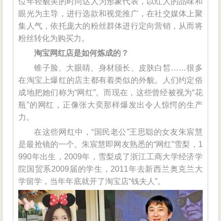
位年轻貌美的时尚达人为形象代表，以红人的品味和
眼光为主导，进行选款和视觉推广，在社交媒体上聚
集人气，依托庞大的粉丝群体进行定向营销，从而将
粉丝转化为购买力。
淘宝网红店是如何炼成的？
锥子脸、大眼睛、身材颀长、皮肤白皙……很多
在淘宝上爆红的店主都有着类似的外貌。人们约定俗
成地把她们称为“网红”。而现在，这些曾经被视为“花
瓶”的网红，正像张大奕那样爆发出令人惊愕的生产
力。
在这些网红中，“国民老公”王思聪的女友朱宸慧
是最抢镜的一个。朱宸慧即网友熟悉的“网红”雪梨，1
990年出生，2009年，雪梨成了浙江工商大学经济学
院国贸系2009届的学生，2011年去新西兰奥克兰大
学留学，当年年底就开了淘宝店“钱夫人”。