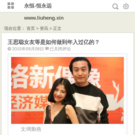
永恒-恒永远
www.liuheng.xin
现在位置：
首页
>
资讯
> 正文
王思聪女友等是如何做到年入过亿的？
王
2015年09月08日
已关闭评论
思
聪
女
友
等
是
如
何
做
到
年
入
文/周勤燕
过