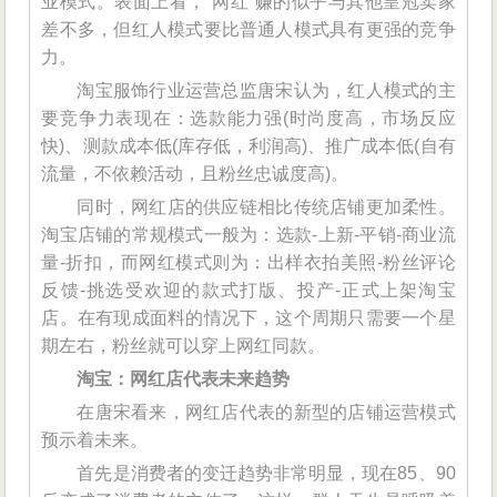
业模式。表面上看，“网红”赚的似乎与其他皇冠卖家
差不多，但红人模式要比普通人模式具有更强的竞争
力。
淘宝服饰行业运营总监唐宋认为，红人模式的主
要竞争力表现在：选款能力强(时尚度高，市场反应
快)、测款成本低(库存低，利润高)、推广成本低(自有
流量，不依赖活动，且粉丝忠诚度高)。
同时，网红店的供应链相比传统店铺更加柔性。
淘宝店铺的常规模式一般为：选款-上新-平销-商业流
量-折扣，而网红模式则为：出样衣拍美照-粉丝评论
反馈-挑选受欢迎的款式打版、投产-正式上架淘宝
店。在有现成面料的情况下，这个周期只需要一个星
期左右，粉丝就可以穿上网红同款。
淘宝：网红店代表未来趋势
在唐宋看来，网红店代表的新型的店铺运营模式
预示着未来。
首先是消费者的变迁趋势非常明显，现在85、90